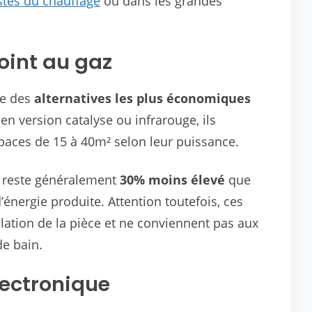
istes du chauffage
ou dans les grandes
oint au gaz
ne des
alternatives les plus économiques
n version catalyse ou infrarouge, ils
paces de 15 à 40m² selon leur puissance.
z reste généralement
30% moins élevé
que
’énergie produite. Attention toutefois, ces
lation de la pièce et ne conviennent pas aux
de bain.
électronique