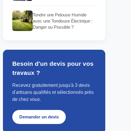
Tondre une Pelouse Humide
avec une Tondeuse Électrique :
Danger ou Possible ?
Besoin d'un devis pour vos
travaux ?
Recevez gratuitement jusqu'à 3 devis
d'artisans qualifiés et sélectionnés près
de chez vous.
Demander un devis