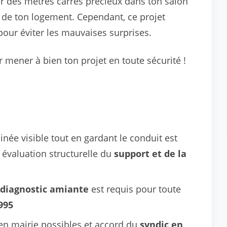
r des mètres carrés précieux dans ton salon
de ton logement. Cependant, ce projet
r éviter les mauvaises surprises.
mener à bien ton projet en toute sécurité !
née visible tout en gardant le conduit est
 évaluation structurelle du
support et de la
diagnostic amiante
est requis pour toute
995
n mairie possibles et accord du
syndic en