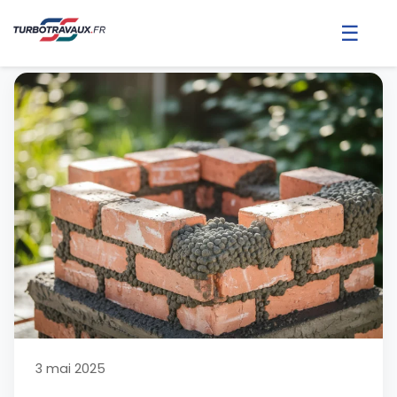
☰
3 mai 2025