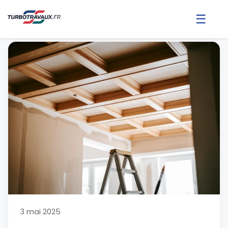
☰
3 mai 2025